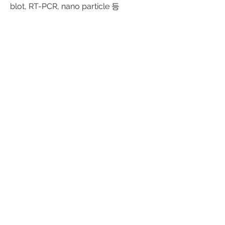
blot, RT-PCR, nano particle 등
- 근무처: 성남시 분당구 판교로 335 차
바이오컴플렉스
 전형
- 필요한 서류: 이력서, 자기소개서, 재학
증명서, 성적 증명서
- 문의 : 
sisohn@cha.ac.kr
차의과학대학교
0
0
472
Write a comment...
소개