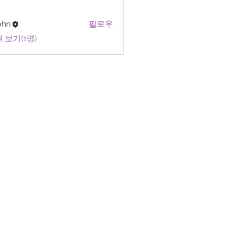
ohn
팔로우
 보기(1명)